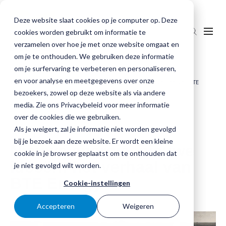
Deze website slaat cookies op je computer op. Deze
cookies worden gebruikt om informatie te
verzamelen over hoe je met onze website omgaat en
om je te onthouden. We gebruiken deze informatie
om je surfervaring te verbeteren en personaliseren,
en voor analyse en meetgegevens over onze
Home
Nieuws
Nieuwe energie, nieuwe ideeën: het verhaal van BTE
Onze aanpak
»
bezoekers, zowel op deze website als via andere
»
Energy
media. Zie ons Privacybeleid voor meer informatie
Producten
over de cookies die we gebruiken.
Als je weigert, zal je informatie niet worden gevolgd
Totaaloplossingen
28 mei 2025
bij je bezoek aan deze website. Er wordt een kleine
Nieuwe energie, nieuwe
cookie in je browser geplaatst om te onthouden dat
kV-station
Onze verhalen
ideeën: het verhaal van
je niet gevolgd wilt worden.
Infrastructuur rondom een kV-station
Contact
BTE Energy
Cookie-instellingen
Accepteren
Weigeren
Downloads