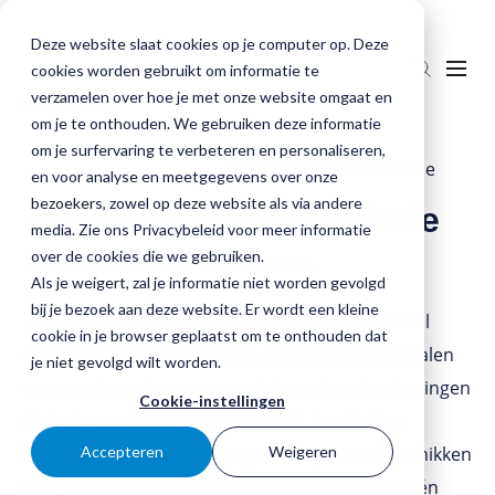
Deze website slaat cookies op je computer op. Deze
cookies worden gebruikt om informatie te
verzamelen over hoe je met onze website omgaat en
om je te onthouden. We gebruiken deze informatie
om je surfervaring te verbeteren en personaliseren,
Home
»
Producten
»
Maatwerk kelderfundatie
en voor analyse en meetgegevens over onze
Onze aanpak
bezoekers, zowel op deze website als via andere
Maatwerk kelderfundatie
media. Zie ons Privacybeleid voor meer informatie
Producten
over de cookies die we gebruiken.
Prefab versnelt de energietransitie.
Als je weigert, zal je informatie niet worden gevolgd
Totaaloplossingen
bij je bezoek aan deze website. Er wordt een kleine
Kelderfundaties vormen de ruggengraat van veel
cookie in je browser geplaatst om te onthouden dat
kV-station
Onze verhalen
energievoorzieningslocaties. Bij BTE Energy vertalen
je niet gevolgd wilt worden.
Infrastructuur rondom een kV-station
Contact
we complexe eisen naar prefab maatwerkoplossingen
Cookie-instellingen
die het verschil maken in snelheid, kwaliteit en
betrouwbaarheid. Onze engineeringteams beschikken
Accepteren
Weigeren
Downloads
over diepgaande kennis van betonconstructies én